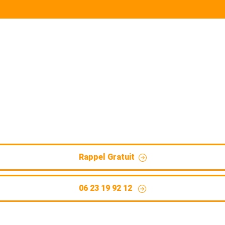
fuite Zegerscappel (59470)
et réparation. Technologie avancée pour détecter les fuite
Rappel Gratuit
06 23 19 92 12