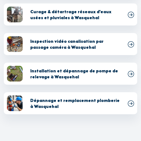
Curage & détartrage réseaux d'eaux
usées et pluviales à Wasquehal
Inspection vidéo canalisation par
passage caméra à Wasquehal
Installation et dépannage de pompe de
relevage à Wasquehal
Dépannage et remplacement plomberie
à Wasquehal