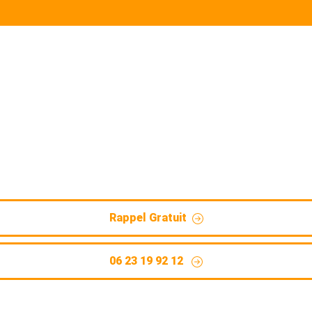
lisation Les Attaques (627
ostic par passage caméra et détection non destructive des f
Rappel Gratuit
06 23 19 92 12