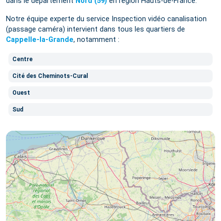
dans le département
Nord (59)
en région Hauts-de-France.
Notre équipe experte du service Inspection vidéo canalisation
(passage caméra) intervient dans tous les quartiers de
Cappelle-la-Grande
, notamment :
Centre
Cité des Cheminots-Cural
Ouest
Sud
17
10
3
14