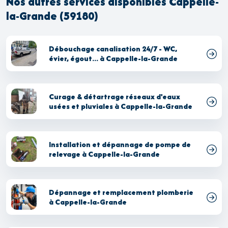
Nos autres services disponibles Cappelle-
la-Grande (59180)
Débouchage canalisation 24/7 - WC,
évier, égout... à Cappelle-la-Grande
Curage & détartrage réseaux d'eaux
usées et pluviales à Cappelle-la-Grande
Installation et dépannage de pompe de
relevage à Cappelle-la-Grande
Dépannage et remplacement plomberie
à Cappelle-la-Grande