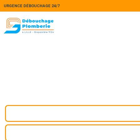
URGENCE DÉBOUCHAGE 24/7
Curage & détartrage rése
Curage et détartrage des réseaux d’eaux usées