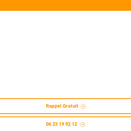
aux d'eaux usées et pluvi
EP)
 et pluviales à Spycker : hydrocurage complet pour assaini
Rappel Gratuit
06 23 19 92 12